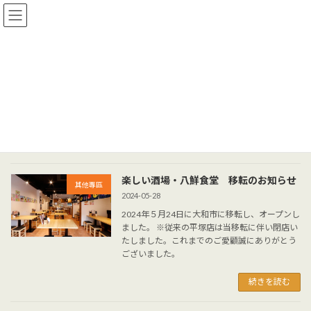
コ
ナ
ン
ビ
テ
ゲ
ン
ー
ツ
シ
へ
ョ
博客 Blog
ス
ン
キ
に
ッ
移
プ
動
博客 Blog
楽しい酒場・八鮮食堂 移転のお知らせ
其他專區
2024-05-28
2024年５月24日に大和市に移転し、オープンし
ました。 ※従来の平塚店は当移転に伴い閉店い
たしました。これまでのご愛顧誠にありがとう
ございました。
続きを読む