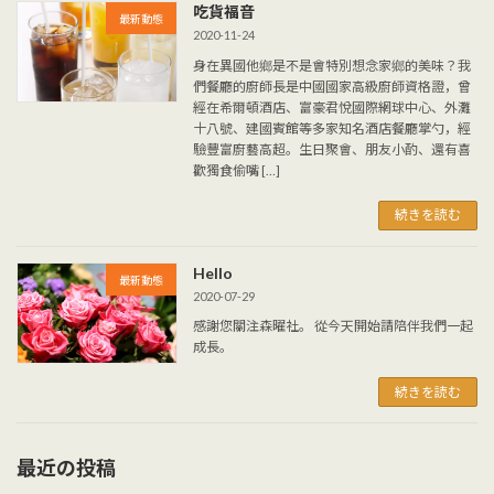
吃貨福音
最新動態
2020-11-24
身在異國他鄉是不是會特別想念家鄉的美味？我
們餐廳的廚師長是中國國家高級廚師資格證，曾
經在希爾頓酒店、富豪君悅國際網球中心、外灘
十八號、建國賓館等多家知名酒店餐廳掌勺，經
驗豐富廚藝高超。生日聚會、朋友小酌、還有喜
歡獨食偷嘴 […]
続きを読む
Hello
最新動態
2020-07-29
感謝您關注森曜社。 從今天開始請陪伴我們一起
成長。
続きを読む
最近の投稿