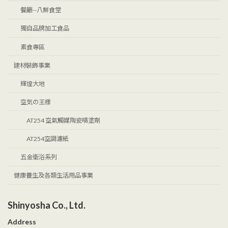
餐廳--八鮮食堂
獨自品牌加工食品
素食專區
建材裝飾事業
輝煌大地
空気の王様
AT254 空氣觸媒陶瓷噴塗劑
AT254空調濾紙
五金衛浴系列
健康養生及各類生活用品事業
Shinyosha Co., Ltd.
Address