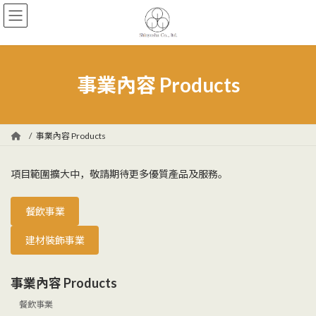
コ
ナ
ン
ビ
テ
ゲ
ン
ー
ツ
シ
へ
ョ
事業內容 Products
ス
ン
キ
に
ッ
移
プ
動
事業內容 Products
項目範圍擴大中，敬請期待更多優質產品及服務。
餐飲事業
建材裝飾事業
事業內容 Products
餐飲事業