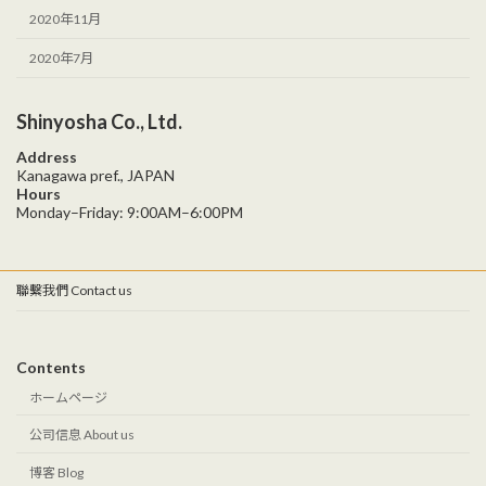
2020年11月
2020年7月
Shinyosha Co., Ltd.
Address
Kanagawa pref., JAPAN
Hours
Monday–Friday: 9:00AM–6:00PM
聯繫我們 Contact us
Contents
ホームページ
公司信息 About us
博客 Blog