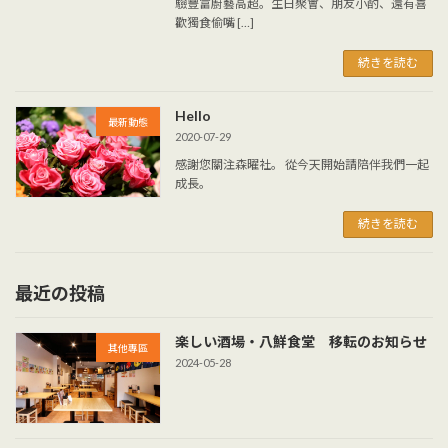
驗豐富廚藝高超。生日聚會、朋友小酌、還有喜
歡獨食偷嘴 […]
続きを読む
Hello
最新動態
2020-07-29
感謝您關注森曜社。 從今天開始請陪伴我們一起
成長。
続きを読む
最近の投稿
楽しい酒場・八鮮食堂 移転のお知らせ
其他專區
2024-05-28