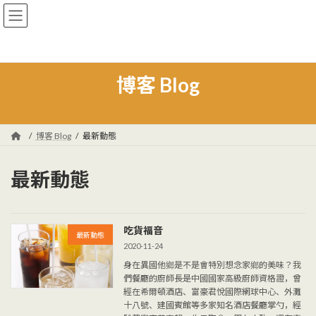
コ
ナ
ン
ビ
テ
ゲ
ン
ー
ツ
シ
へ
ョ
博客 Blog
ス
ン
キ
に
ッ
移
プ
動
博客 Blog
最新動態
最新動態
吃貨福音
最新動態
2020-11-24
身在異國他鄉是不是會特別想念家鄉的美味？我
們餐廳的廚師長是中國國家高級廚師資格證，曾
經在希爾頓酒店、富豪君悅國際網球中心、外灘
十八號、建國賓館等多家知名酒店餐廳掌勺，經